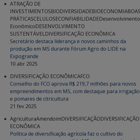
ATRAÇÃO DE
INVESTIMENTOS
BIODIVERSIDADE
BIOECONOMIA
BOA
PRÁTICAS
CELULOSE
CONFIABILIDADE
Desenvolvimento
Econômico
DESENVOLVIMENTO
SUSTENTÁVEL
DIVERSIFICAÇÃO ECONÔMICA
Secretário destaca liderança e novos caminhos da
produção em MS durante Fórum Agro do LIDE na
Expogrande
10 abr 2025
DIVERSIFICAÇÃO ECONÔMICA
FCO
Conselho do FCO aprova R$ 219,7 milhões para novos
empreendimentos em MS, com destaque para irrigação
e pomares de citricultura
21 fev 2025
Agricultura
Amendoim
DIVERSIFICAÇÃO
DIVERSIFICAÇÃO
ECONÔMICA
Política de diversificação agrícola faz o cultivo do