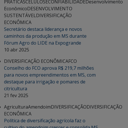
PRÁTICAS
CELULOSE
CONFIABILIDADE
Desenvolvimento
Econômico
DESENVOLVIMENTO
SUSTENTÁVEL
DIVERSIFICAÇÃO
ECONÔMICA
Secretário destaca liderança e novos
caminhos da produção em MS durante
Fórum Agro do LIDE na Expogrande
10 abr 2025
DIVERSIFICAÇÃO ECONÔMICA
FCO
Conselho do FCO aprova R$ 219,7 milhões
para novos empreendimentos em MS, com
destaque para irrigação e pomares de
citricultura
21 fev 2025
Agricultura
Amendoim
DIVERSIFICAÇÃO
DIVERSIFICAÇÃO
ECONÔMICA
Política de diversificação agrícola faz o
cultivo do amendoim crescer e consolida MS