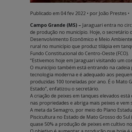
Publicado em
04 fev 2022
• por João Prestes •
Campo Grande (MS) –
Jaraguari entra no cir
de produção no município. Hoje, o secretário
Desenvolvimento Econômico e Meio Ambiente),
rural no município que produz tilápia em tan
Fundo Constitucional do Centro-Oeste (FCO).
“Estivemos hoje em Jaraguari visitando um con
O município também está entrando na cadeia pr
tecnologia moderna e é adequado aos pequen
produzidas 100 toneladas por ano. É o Mato G
Estado”, enfatizou o secretário.
A criação de peixes em tanques elevados est
nas propriedades e abriga mais peixes e vem
A meta da Semagro, por meio do Plano Estadua
Piscicultura no Estado de Mato Grosso do Sul
quase 50% a produção de peixes em cultivo no
O objetivo é aumentar a produção que hoje é 