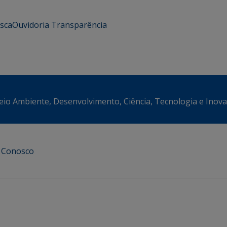
usca
Ouvidoria
Transparência
eio Ambiente, Desenvolvimento, Ciência, Tecnologia e Inov
e Conosco