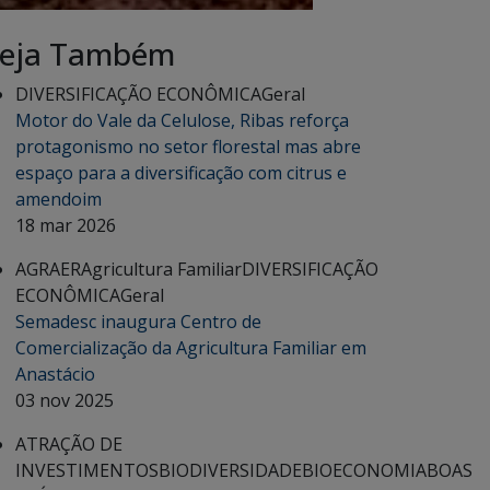
eja Também
DIVERSIFICAÇÃO ECONÔMICA
Geral
Motor do Vale da Celulose, Ribas reforça
protagonismo no setor florestal mas abre
espaço para a diversificação com citrus e
amendoim
18 mar 2026
AGRAER
Agricultura Familiar
DIVERSIFICAÇÃO
ECONÔMICA
Geral
Semadesc inaugura Centro de
Comercialização da Agricultura Familiar em
Anastácio
03 nov 2025
ATRAÇÃO DE
INVESTIMENTOS
BIODIVERSIDADE
BIOECONOMIA
BOAS