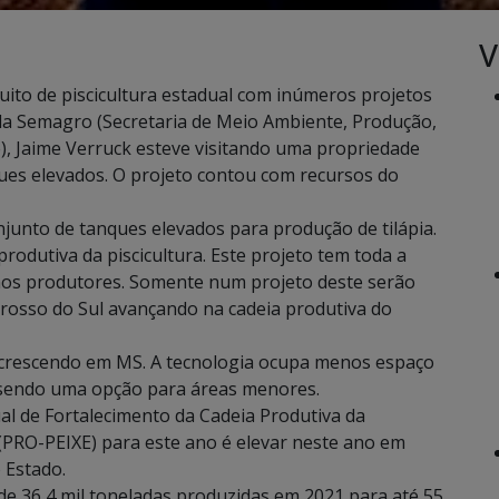
V
cuito de piscicultura estadual com inúmeros projetos
 da Semagro (Secretaria de Meio Ambiente, Produção,
 Jaime Verruck esteve visitando uma propriedade
ques elevados. O projeto contou com recursos do
junto de tanques elevados para produção de tilápia.
odutiva da piscicultura. Este projeto tem toda a
os produtores. Somente num projeto deste serão
rosso do Sul avançando na cadeia produtiva do
á crescendo em MS. A tecnologia ocupa menos espaço
 sendo uma opção para áreas menores.
l de Fortalecimento da Cadeia Produtiva da
 (PRO-PEIXE) para este ano é elevar neste ano em
 Estado.
de 36,4 mil toneladas produzidas em 2021 para até 55