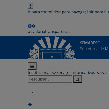
ir para conteúdo
ir para navegação
ir para b
ouvidoria
transparência
SEMADESC
Secretaria de M
Institucional
Serviços
Informativos
Fal
Pesquisar
por: