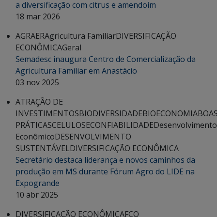
a diversificação com citrus e amendoim
18 mar 2026
AGRAER
Agricultura Familiar
DIVERSIFICAÇÃO
ECONÔMICA
Geral
Semadesc inaugura Centro de Comercialização da
Agricultura Familiar em Anastácio
03 nov 2025
ATRAÇÃO DE
INVESTIMENTOS
BIODIVERSIDADE
BIOECONOMIA
BOA
PRÁTICAS
CELULOSE
CONFIABILIDADE
Desenvolvimento
Econômico
DESENVOLVIMENTO
SUSTENTÁVEL
DIVERSIFICAÇÃO ECONÔMICA
Secretário destaca liderança e novos caminhos da
produção em MS durante Fórum Agro do LIDE na
Expogrande
10 abr 2025
DIVERSIFICAÇÃO ECONÔMICA
FCO