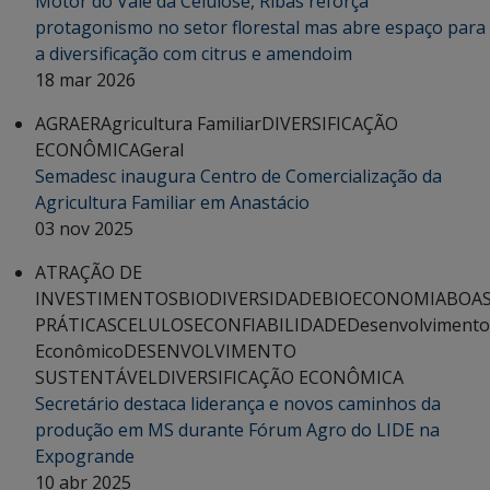
Motor do Vale da Celulose, Ribas reforça
protagonismo no setor florestal mas abre espaço para
a diversificação com citrus e amendoim
18 mar 2026
AGRAER
Agricultura Familiar
DIVERSIFICAÇÃO
ECONÔMICA
Geral
Semadesc inaugura Centro de Comercialização da
Agricultura Familiar em Anastácio
03 nov 2025
ATRAÇÃO DE
INVESTIMENTOS
BIODIVERSIDADE
BIOECONOMIA
BOA
PRÁTICAS
CELULOSE
CONFIABILIDADE
Desenvolvimento
Econômico
DESENVOLVIMENTO
SUSTENTÁVEL
DIVERSIFICAÇÃO ECONÔMICA
Secretário destaca liderança e novos caminhos da
produção em MS durante Fórum Agro do LIDE na
Expogrande
10 abr 2025