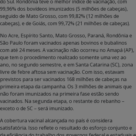
do Sul. Rondônia teve o melhor índice de vacinação, com
99,96% dos bovídeos imunizados (5 milhões de cabeças),
seguido de Mato Grosso, com 99,82% (12 milhões de
cabeças), e de Goiás, com 99,72% (21 milhões de cabeças).
No Acre, Espírito Santo, Mato Grosso, Paraná, Rondônia e
São Paulo foram vacinados apenas bovinos e bubalinos
com até 24 meses. A vacinação não ocorreu no Amapá (AP),
que tem o procedimento realizado somente uma vez ao
ano, no segundo semestre, e em Santa Catarina (SC), zona
livre de febre aftosa sem vacinação. Com isso, estavam
previstos para ser vacinados 168 milhões de cabeças na
primeira etapa da campanha. Os 3 milhões de animais que
não foram imunizados na primeira fase estão sendo
vacinados. Na segunda etapa, o restante do rebanho –
exceto o de SC – será imunizado.
A cobertura vacinal alcançada no país é considera
satisfatória. Isso reflete o resultado do esforço conjunto e
da eficiência do trabalho dos governos federal e estaduais e