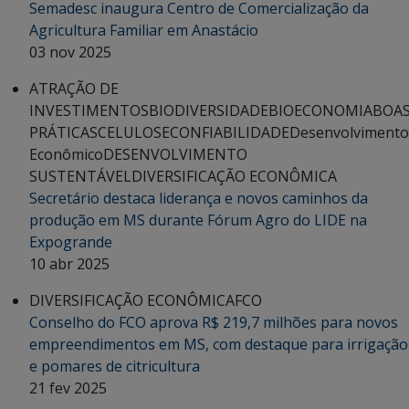
Semadesc inaugura Centro de Comercialização da
Agricultura Familiar em Anastácio
03 nov 2025
ATRAÇÃO DE
INVESTIMENTOS
BIODIVERSIDADE
BIOECONOMIA
BOA
PRÁTICAS
CELULOSE
CONFIABILIDADE
Desenvolvimento
Econômico
DESENVOLVIMENTO
SUSTENTÁVEL
DIVERSIFICAÇÃO ECONÔMICA
Secretário destaca liderança e novos caminhos da
produção em MS durante Fórum Agro do LIDE na
Expogrande
10 abr 2025
DIVERSIFICAÇÃO ECONÔMICA
FCO
Conselho do FCO aprova R$ 219,7 milhões para novos
empreendimentos em MS, com destaque para irrigação
e pomares de citricultura
21 fev 2025