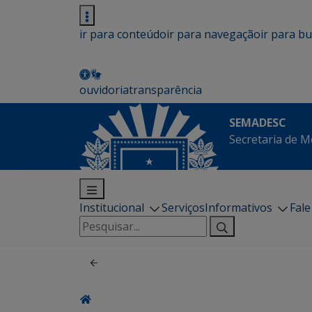
ir para conteúdo
ir para navegação
ir para b
ouvidoria
transparência
SEMADESC
Secretaria de M
Institucional
Serviços
Informativos
Fal
Pesquisar
por: