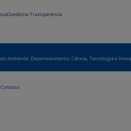
usca
Ouvidoria
Transparência
eio Ambiente, Desenvolvimento, Ciência, Tecnologia e Inov
e Conosco