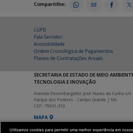
Compartilhe:
LGPD
Fala Servidor
Acessibilidade
Ordem Cronológica de Pagamentos
Planos de Contratações Anuais
SECRETARIA DE ESTADO DE MEIO AMBIENT
TECNOLOGIA E INOVAÇÃO
Avenida Desembargador José Nunes da Cunha s/n 
Parque dos Poderes - Campo Grande | MS
CEP.: 79031-310
MAPA
SETDIG | Secretaria-Executiva de Transf
Utilizamos cookies para permitir uma melhor experiência em noss