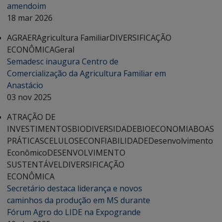
amendoim
18 mar 2026
AGRAER
Agricultura Familiar
DIVERSIFICAÇÃO
ECONÔMICA
Geral
Semadesc inaugura Centro de
Comercialização da Agricultura Familiar em
Anastácio
03 nov 2025
ATRAÇÃO DE
INVESTIMENTOS
BIODIVERSIDADE
BIOECONOMIA
BOAS
PRÁTICAS
CELULOSE
CONFIABILIDADE
Desenvolvimento
Econômico
DESENVOLVIMENTO
SUSTENTÁVEL
DIVERSIFICAÇÃO
ECONÔMICA
Secretário destaca liderança e novos
caminhos da produção em MS durante
Fórum Agro do LIDE na Expogrande