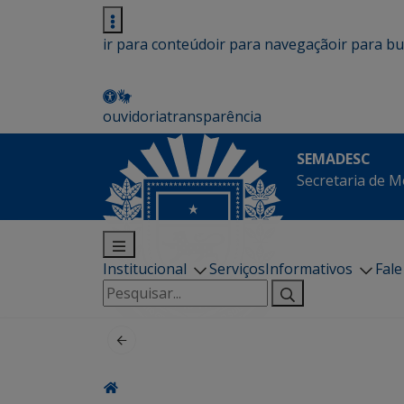
ir para conteúdo
ir para navegação
ir para b
ouvidoria
transparência
SEMADESC
Secretaria de M
Institucional
Serviços
Informativos
Fal
Pesquisar
por: