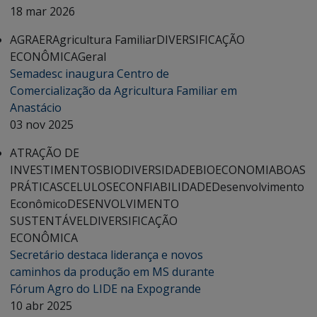
18 mar 2026
AGRAER
Agricultura Familiar
DIVERSIFICAÇÃO
ECONÔMICA
Geral
Semadesc inaugura Centro de
Comercialização da Agricultura Familiar em
Anastácio
03 nov 2025
ATRAÇÃO DE
INVESTIMENTOS
BIODIVERSIDADE
BIOECONOMIA
BOAS
PRÁTICAS
CELULOSE
CONFIABILIDADE
Desenvolvimento
Econômico
DESENVOLVIMENTO
SUSTENTÁVEL
DIVERSIFICAÇÃO
ECONÔMICA
Secretário destaca liderança e novos
caminhos da produção em MS durante
Fórum Agro do LIDE na Expogrande
10 abr 2025