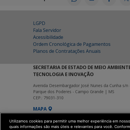
LGPD
Fala Servidor
Acessibilidade
Ordem Cronológica de Pagamentos
Planos de Contratações Anuais
SECRETARIA DE ESTADO DE MEIO AMBIENT
TECNOLOGIA E INOVAÇÃO
Avenida Desembargador José Nunes da Cunha s/n 
Parque dos Poderes - Campo Grande | MS
CEP.: 79031-310
MAPA
SETDIG | Secretaria-Executiva de Transf
Utilizamos cookies para permitir uma melhor experiência em noss
quais informações são mais úteis e relevantes para você. Confor