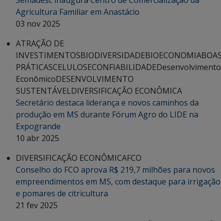
Semadesc inaugura Centro de Comercialização da
Agricultura Familiar em Anastácio
03 nov 2025
ATRAÇÃO DE
INVESTIMENTOS
BIODIVERSIDADE
BIOECONOMIA
BOA
PRÁTICAS
CELULOSE
CONFIABILIDADE
Desenvolvimento
Econômico
DESENVOLVIMENTO
SUSTENTÁVEL
DIVERSIFICAÇÃO ECONÔMICA
Secretário destaca liderança e novos caminhos da
produção em MS durante Fórum Agro do LIDE na
Expogrande
10 abr 2025
DIVERSIFICAÇÃO ECONÔMICA
FCO
Conselho do FCO aprova R$ 219,7 milhões para novos
empreendimentos em MS, com destaque para irrigação
e pomares de citricultura
21 fev 2025