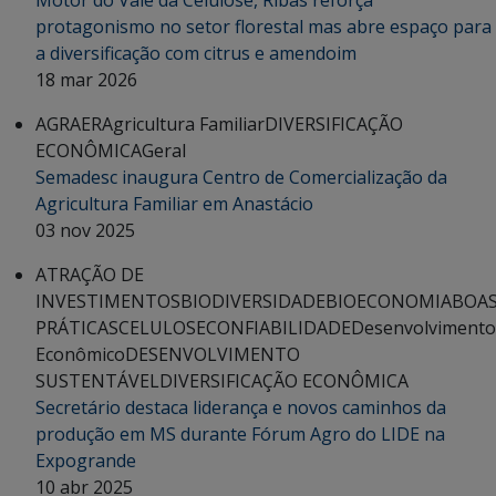
Motor do Vale da Celulose, Ribas reforça
protagonismo no setor florestal mas abre espaço para
a diversificação com citrus e amendoim
18 mar 2026
AGRAER
Agricultura Familiar
DIVERSIFICAÇÃO
ECONÔMICA
Geral
Semadesc inaugura Centro de Comercialização da
Agricultura Familiar em Anastácio
03 nov 2025
ATRAÇÃO DE
INVESTIMENTOS
BIODIVERSIDADE
BIOECONOMIA
BOA
PRÁTICAS
CELULOSE
CONFIABILIDADE
Desenvolvimento
Econômico
DESENVOLVIMENTO
SUSTENTÁVEL
DIVERSIFICAÇÃO ECONÔMICA
Secretário destaca liderança e novos caminhos da
produção em MS durante Fórum Agro do LIDE na
Expogrande
10 abr 2025