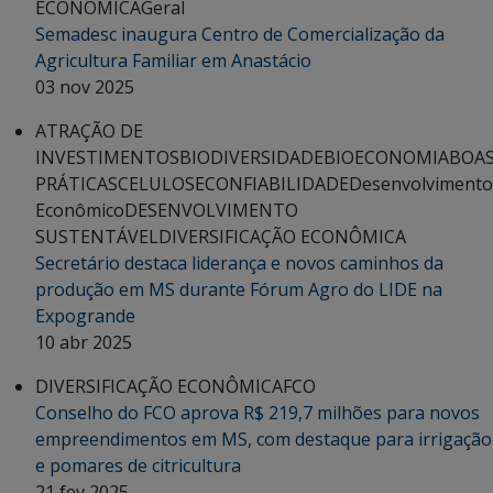
ECONÔMICA
Geral
Semadesc inaugura Centro de Comercialização da
Agricultura Familiar em Anastácio
03 nov 2025
ATRAÇÃO DE
INVESTIMENTOS
BIODIVERSIDADE
BIOECONOMIA
BOA
PRÁTICAS
CELULOSE
CONFIABILIDADE
Desenvolvimento
Econômico
DESENVOLVIMENTO
SUSTENTÁVEL
DIVERSIFICAÇÃO ECONÔMICA
Secretário destaca liderança e novos caminhos da
produção em MS durante Fórum Agro do LIDE na
Expogrande
10 abr 2025
DIVERSIFICAÇÃO ECONÔMICA
FCO
Conselho do FCO aprova R$ 219,7 milhões para novos
empreendimentos em MS, com destaque para irrigação
e pomares de citricultura
21 fev 2025