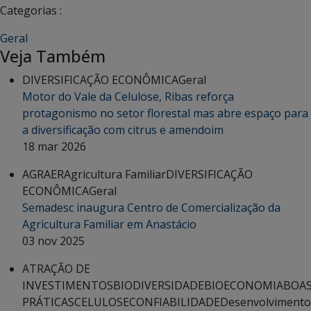
Categorias :
Geral
Veja Também
DIVERSIFICAÇÃO ECONÔMICA
Geral
Motor do Vale da Celulose, Ribas reforça
protagonismo no setor florestal mas abre espaço para
a diversificação com citrus e amendoim
18 mar 2026
AGRAER
Agricultura Familiar
DIVERSIFICAÇÃO
ECONÔMICA
Geral
Semadesc inaugura Centro de Comercialização da
Agricultura Familiar em Anastácio
03 nov 2025
ATRAÇÃO DE
INVESTIMENTOS
BIODIVERSIDADE
BIOECONOMIA
BOA
PRÁTICAS
CELULOSE
CONFIABILIDADE
Desenvolvimento