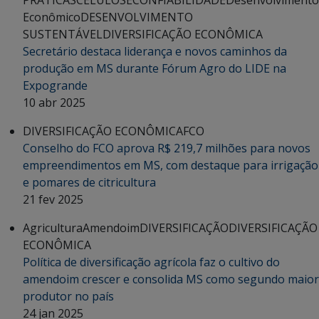
PRÁTICAS
CELULOSE
CONFIABILIDADE
Desenvolvimento
Econômico
DESENVOLVIMENTO
SUSTENTÁVEL
DIVERSIFICAÇÃO ECONÔMICA
Secretário destaca liderança e novos caminhos da
produção em MS durante Fórum Agro do LIDE na
Expogrande
10 abr 2025
DIVERSIFICAÇÃO ECONÔMICA
FCO
Conselho do FCO aprova R$ 219,7 milhões para novos
empreendimentos em MS, com destaque para irrigação
e pomares de citricultura
21 fev 2025
Agricultura
Amendoim
DIVERSIFICAÇÃO
DIVERSIFICAÇÃO
ECONÔMICA
Política de diversificação agrícola faz o cultivo do
amendoim crescer e consolida MS como segundo maior
produtor no país
24 jan 2025