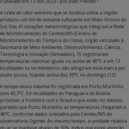
Publicado em
13 nov 2023
• por João Prestes •
A onda de calor extremo que se localiza sobre a região
produziu um fim de semana sufocante em Mato Grosso do
Sul. Das 41 estações meteorológicas que integram a Rede
de Monitoramento do Cemtec/MS (Centro de
Monitoramento do Tempo e do Clima), órgão vinculado à
Secretaria de Meio Ambiente, Desenvolvimento, Ciência,
Tecnologia e Inovação (Semadesc), 15 registraram
temperaturas máximas iguais ou acima de 40°C e em 13
localidades os termômetros não atingiram essa marca por
muito pouco, ficando acima dos 39°C no domingo (12).
A temperatura máxima foi registrada em Porto Murtinho,
com 42,7°C. Em localidades do Paraguai e da Bolívia
próximas à fronteira com o Brasil e que estão no mesmo
paralelo que Porto Murtinho as temperaturas chegaram a
46°C, conforme dados coletados pelo Cemtec/MS do
observatório Ogimet. Ao mesmo tempo, a umidade relativa
do ar se manteve abaixo de 30%, índice que exige atenção,