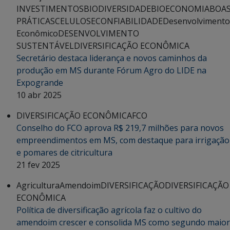
INVESTIMENTOS
BIODIVERSIDADE
BIOECONOMIA
BOA
PRÁTICAS
CELULOSE
CONFIABILIDADE
Desenvolvimento
Econômico
DESENVOLVIMENTO
SUSTENTÁVEL
DIVERSIFICAÇÃO ECONÔMICA
Secretário destaca liderança e novos caminhos da
produção em MS durante Fórum Agro do LIDE na
Expogrande
10 abr 2025
DIVERSIFICAÇÃO ECONÔMICA
FCO
Conselho do FCO aprova R$ 219,7 milhões para novos
empreendimentos em MS, com destaque para irrigação
e pomares de citricultura
21 fev 2025
Agricultura
Amendoim
DIVERSIFICAÇÃO
DIVERSIFICAÇÃO
ECONÔMICA
Política de diversificação agrícola faz o cultivo do
amendoim crescer e consolida MS como segundo maior