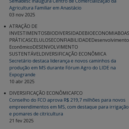
Semadesc inaugura Centro de Comercialização da
Agricultura Familiar em Anastácio
03 nov 2025
ATRAÇÃO DE
INVESTIMENTOS
BIODIVERSIDADE
BIOECONOMIA
BOA
PRÁTICAS
CELULOSE
CONFIABILIDADE
Desenvolvimento
Econômico
DESENVOLVIMENTO
SUSTENTÁVEL
DIVERSIFICAÇÃO ECONÔMICA
Secretário destaca liderança e novos caminhos da
produção em MS durante Fórum Agro do LIDE na
Expogrande
10 abr 2025
DIVERSIFICAÇÃO ECONÔMICA
FCO
Conselho do FCO aprova R$ 219,7 milhões para novos
empreendimentos em MS, com destaque para irrigação
e pomares de citricultura
21 fev 2025