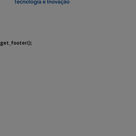
SETDIG | Secretaria-
Executiva de
Transformação Digital
get_footer();