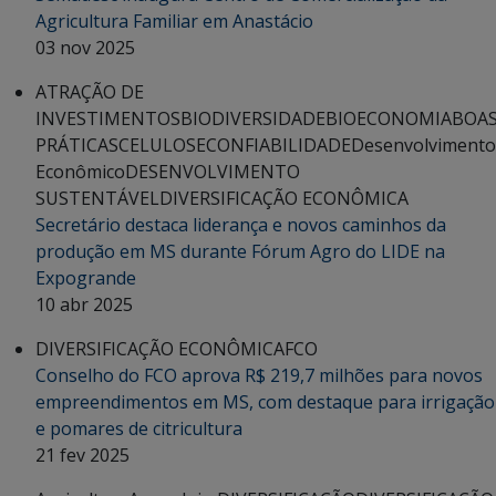
Agricultura Familiar em Anastácio
03 nov 2025
ATRAÇÃO DE
INVESTIMENTOS
BIODIVERSIDADE
BIOECONOMIA
BOA
PRÁTICAS
CELULOSE
CONFIABILIDADE
Desenvolvimento
Econômico
DESENVOLVIMENTO
SUSTENTÁVEL
DIVERSIFICAÇÃO ECONÔMICA
Secretário destaca liderança e novos caminhos da
produção em MS durante Fórum Agro do LIDE na
Expogrande
10 abr 2025
DIVERSIFICAÇÃO ECONÔMICA
FCO
Conselho do FCO aprova R$ 219,7 milhões para novos
empreendimentos em MS, com destaque para irrigação
e pomares de citricultura
21 fev 2025