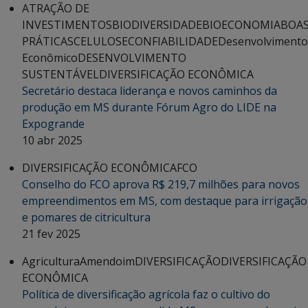
ATRAÇÃO DE
INVESTIMENTOS
BIODIVERSIDADE
BIOECONOMIA
BOA
PRÁTICAS
CELULOSE
CONFIABILIDADE
Desenvolvimento
Econômico
DESENVOLVIMENTO
SUSTENTÁVEL
DIVERSIFICAÇÃO ECONÔMICA
Secretário destaca liderança e novos caminhos da
produção em MS durante Fórum Agro do LIDE na
Expogrande
10 abr 2025
DIVERSIFICAÇÃO ECONÔMICA
FCO
Conselho do FCO aprova R$ 219,7 milhões para novos
empreendimentos em MS, com destaque para irrigação
e pomares de citricultura
21 fev 2025
Agricultura
Amendoim
DIVERSIFICAÇÃO
DIVERSIFICAÇÃO
ECONÔMICA
Política de diversificação agrícola faz o cultivo do