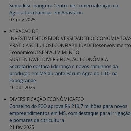
Semadesc inaugura Centro de Comercialização da
Agricultura Familiar em Anastácio
03 nov 2025
ATRAÇÃO DE
INVESTIMENTOS
BIODIVERSIDADE
BIOECONOMIA
BOA
PRÁTICAS
CELULOSE
CONFIABILIDADE
Desenvolvimento
Econômico
DESENVOLVIMENTO
SUSTENTÁVEL
DIVERSIFICAÇÃO ECONÔMICA
Secretário destaca liderança e novos caminhos da
produção em MS durante Fórum Agro do LIDE na
Expogrande
10 abr 2025
DIVERSIFICAÇÃO ECONÔMICA
FCO
Conselho do FCO aprova R$ 219,7 milhões para novos
empreendimentos em MS, com destaque para irrigação
e pomares de citricultura
21 fev 2025