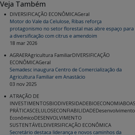
Veja Também
DIVERSIFICAÇÃO ECONÔMICA
Geral
Motor do Vale da Celulose, Ribas reforça
protagonismo no setor florestal mas abre espaço para
a diversificação com citrus e amendoim
18 mar 2026
AGRAER
Agricultura Familiar
DIVERSIFICAÇÃO
ECONÔMICA
Geral
Semadesc inaugura Centro de Comercialização da
Agricultura Familiar em Anastácio
03 nov 2025
ATRAÇÃO DE
INVESTIMENTOS
BIODIVERSIDADE
BIOECONOMIA
BOA
PRÁTICAS
CELULOSE
CONFIABILIDADE
Desenvolvimento
Econômico
DESENVOLVIMENTO
SUSTENTÁVEL
DIVERSIFICAÇÃO ECONÔMICA
Secretário destaca liderança e novos caminhos da