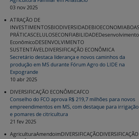
03 nov 2025
ATRAÇÃO DE
INVESTIMENTOS
BIODIVERSIDADE
BIOECONOMIA
BOA
PRÁTICAS
CELULOSE
CONFIABILIDADE
Desenvolvimento
Econômico
DESENVOLVIMENTO
SUSTENTÁVEL
DIVERSIFICAÇÃO ECONÔMICA
Secretário destaca liderança e novos caminhos da
produção em MS durante Fórum Agro do LIDE na
Expogrande
10 abr 2025
DIVERSIFICAÇÃO ECONÔMICA
FCO
Conselho do FCO aprova R$ 219,7 milhões para novos
empreendimentos em MS, com destaque para irrigação
e pomares de citricultura
21 fev 2025
Agricultura
Amendoim
DIVERSIFICAÇÃO
DIVERSIFICAÇÃO