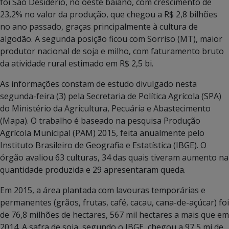
foi São Desidério, no oeste baiano, com crescimento de
23,2% no valor da produção, que chegou a R$ 2,8 bilhões
no ano passado, graças principalmente à cultura de
algodão. A segunda posição ficou com Sorriso (MT), maior
produtor nacional de soja e milho, com faturamento bruto
da atividade rural estimado em R$ 2,5 bi.
As informações constam de estudo divulgado nesta
segunda-feira (3) pela Secretaria de Política Agrícola (SPA)
do Ministério da Agricultura, Pecuária e Abastecimento
(Mapa). O trabalho é baseado na pesquisa Produção
Agrícola Municipal (PAM) 2015, feita anualmente pelo
Instituto Brasileiro de Geografia e Estatística (IBGE). O
órgão avaliou 63 culturas, 34 das quais tiveram aumento na
quantidade produzida e 29 apresentaram queda.
Em 2015, a área plantada com lavouras temporárias e
permanentes (grãos, frutas, café, cacau, cana-de-açúcar) foi
de 76,8 milhões de hectares, 567 mil hectares a mais que em
2014. A safra de soja, segundo o IBGE, chegou a 97,5 mi de