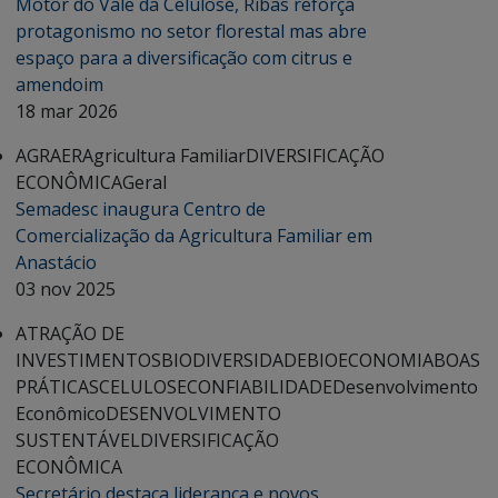
Motor do Vale da Celulose, Ribas reforça
protagonismo no setor florestal mas abre
espaço para a diversificação com citrus e
amendoim
18 mar 2026
AGRAER
Agricultura Familiar
DIVERSIFICAÇÃO
ECONÔMICA
Geral
Semadesc inaugura Centro de
Comercialização da Agricultura Familiar em
Anastácio
03 nov 2025
ATRAÇÃO DE
INVESTIMENTOS
BIODIVERSIDADE
BIOECONOMIA
BOAS
PRÁTICAS
CELULOSE
CONFIABILIDADE
Desenvolvimento
Econômico
DESENVOLVIMENTO
SUSTENTÁVEL
DIVERSIFICAÇÃO
ECONÔMICA
Secretário destaca liderança e novos