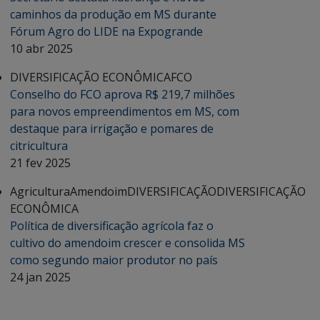
caminhos da produção em MS durante
Fórum Agro do LIDE na Expogrande
10 abr 2025
DIVERSIFICAÇÃO ECONÔMICA
FCO
Conselho do FCO aprova R$ 219,7 milhões
para novos empreendimentos em MS, com
destaque para irrigação e pomares de
citricultura
21 fev 2025
Agricultura
Amendoim
DIVERSIFICAÇÃO
DIVERSIFICAÇÃO
ECONÔMICA
Política de diversificação agrícola faz o
cultivo do amendoim crescer e consolida MS
como segundo maior produtor no país
24 jan 2025