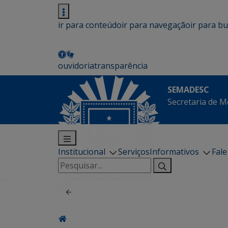
ir para conteúdo
ir para navegação
ir para b
ouvidoria
transparência
SEMADESC
Secretaria de M
Institucional
Serviços
Informativos
Fal
Pesquisar
por: