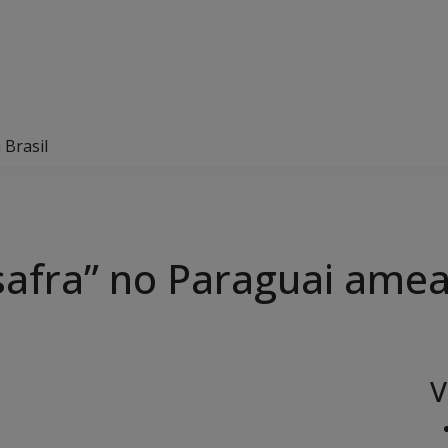
 Brasil
safra” no Paraguai amea
V