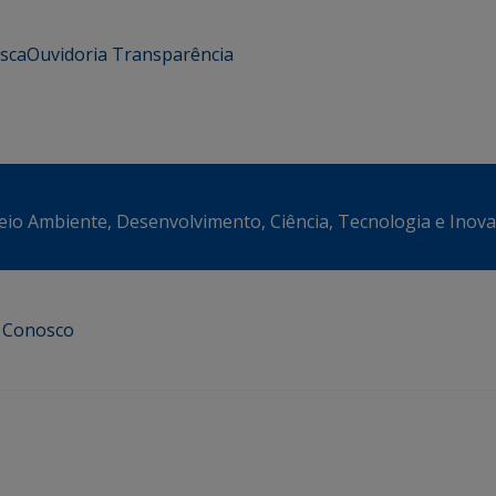
usca
Ouvidoria
Transparência
eio Ambiente, Desenvolvimento, Ciência, Tecnologia e Inov
e Conosco