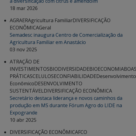
a diversificação com citrus e amendoim
18 mar 2026
AGRAER
Agricultura Familiar
DIVERSIFICAÇÃO
ECONÔMICA
Geral
Semadesc inaugura Centro de Comercialização da
Agricultura Familiar em Anastácio
03 nov 2025
ATRAÇÃO DE
INVESTIMENTOS
BIODIVERSIDADE
BIOECONOMIA
BOA
PRÁTICAS
CELULOSE
CONFIABILIDADE
Desenvolvimento
Econômico
DESENVOLVIMENTO
SUSTENTÁVEL
DIVERSIFICAÇÃO ECONÔMICA
Secretário destaca liderança e novos caminhos da
produção em MS durante Fórum Agro do LIDE na
Expogrande
10 abr 2025
DIVERSIFICAÇÃO ECONÔMICA
FCO