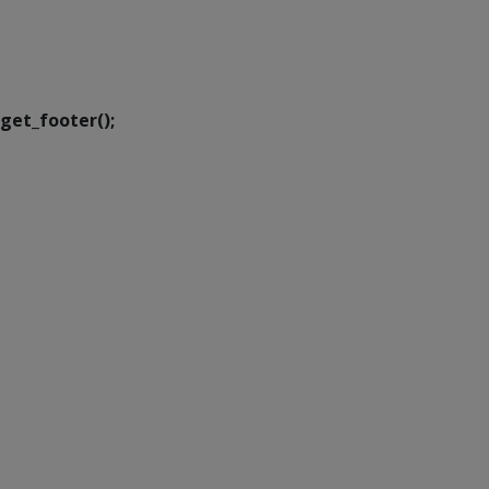
SETDIG | Secretaria-
Executiva de
Transformação Digital
get_footer();