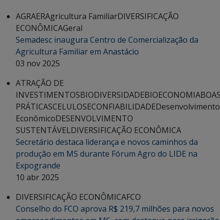
AGRAER
Agricultura Familiar
DIVERSIFICAÇÃO
ECONÔMICA
Geral
Semadesc inaugura Centro de Comercialização da
Agricultura Familiar em Anastácio
03 nov 2025
ATRAÇÃO DE
INVESTIMENTOS
BIODIVERSIDADE
BIOECONOMIA
BOA
PRÁTICAS
CELULOSE
CONFIABILIDADE
Desenvolvimento
Econômico
DESENVOLVIMENTO
SUSTENTÁVEL
DIVERSIFICAÇÃO ECONÔMICA
Secretário destaca liderança e novos caminhos da
produção em MS durante Fórum Agro do LIDE na
Expogrande
10 abr 2025
DIVERSIFICAÇÃO ECONÔMICA
FCO
Conselho do FCO aprova R$ 219,7 milhões para novos