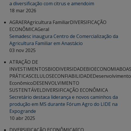
a diversificação com citrus e amendoim
18 mar 2026
AGRAER
Agricultura Familiar
DIVERSIFICAÇÃO
ECONÔMICA
Geral
Semadesc inaugura Centro de Comercialização da
Agricultura Familiar em Anastácio
03 nov 2025
ATRAÇÃO DE
INVESTIMENTOS
BIODIVERSIDADE
BIOECONOMIA
BOA
PRÁTICAS
CELULOSE
CONFIABILIDADE
Desenvolvimento
Econômico
DESENVOLVIMENTO
SUSTENTÁVEL
DIVERSIFICAÇÃO ECONÔMICA
Secretário destaca liderança e novos caminhos da
produção em MS durante Fórum Agro do LIDE na
Expogrande
10 abr 2025
DIVERSIFICAÇÃO ECONÔMICA
FCO