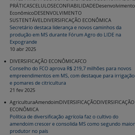
PRÁTICAS
CELULOSE
CONFIABILIDADE
Desenvolvimento
Econômico
DESENVOLVIMENTO
SUSTENTÁVEL
DIVERSIFICAÇÃO ECONÔMICA
Secretário destaca liderança e novos caminhos da
produção em MS durante Fórum Agro do LIDE na
Expogrande
10 abr 2025
DIVERSIFICAÇÃO ECONÔMICA
FCO
Conselho do FCO aprova R$ 219,7 milhões para novos
empreendimentos em MS, com destaque para irrigação
e pomares de citricultura
21 fev 2025
Agricultura
Amendoim
DIVERSIFICAÇÃO
DIVERSIFICAÇÃO
ECONÔMICA
Política de diversificação agrícola faz o cultivo do
amendoim crescer e consolida MS como segundo maior
produtor no país