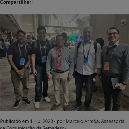
Compartilhar:
Publicado em
11 jul 2023
• por Marcelo Armôa, Assessoria
de Comunicação da Semadesc •