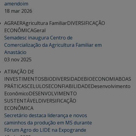
amendoim
18 mar 2026
AGRAER
Agricultura Familiar
DIVERSIFICAÇÃO
ECONÔMICA
Geral
Semadesc inaugura Centro de
Comercialização da Agricultura Familiar em
Anastácio
03 nov 2025
ATRAÇÃO DE
INVESTIMENTOS
BIODIVERSIDADE
BIOECONOMIA
BOAS
PRÁTICAS
CELULOSE
CONFIABILIDADE
Desenvolvimento
Econômico
DESENVOLVIMENTO
SUSTENTÁVEL
DIVERSIFICAÇÃO
ECONÔMICA
Secretário destaca liderança e novos
caminhos da produção em MS durante
Fórum Agro do LIDE na Expogrande