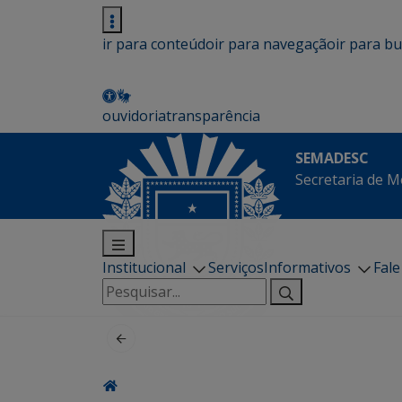
ir para conteúdo
ir para navegação
ir para b
ouvidoria
transparência
SEMADESC
Secretaria de M
Institucional
Serviços
Informativos
Fal
Pesquisar
por: