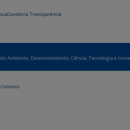
usca
Ouvidoria
Transparência
eio Ambiente, Desenvolvimento, Ciência, Tecnologia e Inov
e Conosco