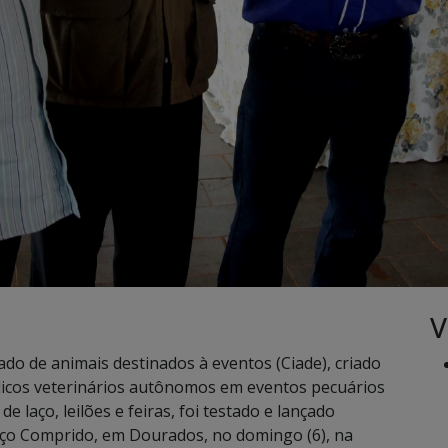
V
do de animais destinados à eventos (Ciade), criado
dicos veterinários autônomos em eventos pecuários
 laço, leilões e feiras, foi testado e lançado
aço Comprido, em Dourados, no domingo (6), na