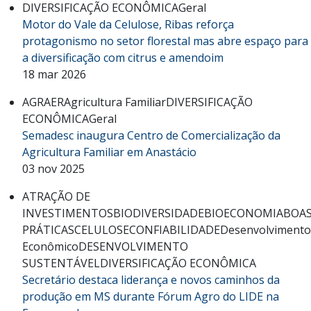
DIVERSIFICAÇÃO ECONÔMICA
Geral
Motor do Vale da Celulose, Ribas reforça
protagonismo no setor florestal mas abre espaço para
a diversificação com citrus e amendoim
18 mar 2026
AGRAER
Agricultura Familiar
DIVERSIFICAÇÃO
ECONÔMICA
Geral
Semadesc inaugura Centro de Comercialização da
Agricultura Familiar em Anastácio
03 nov 2025
ATRAÇÃO DE
INVESTIMENTOS
BIODIVERSIDADE
BIOECONOMIA
BOA
PRÁTICAS
CELULOSE
CONFIABILIDADE
Desenvolvimento
Econômico
DESENVOLVIMENTO
SUSTENTÁVEL
DIVERSIFICAÇÃO ECONÔMICA
Secretário destaca liderança e novos caminhos da
produção em MS durante Fórum Agro do LIDE na