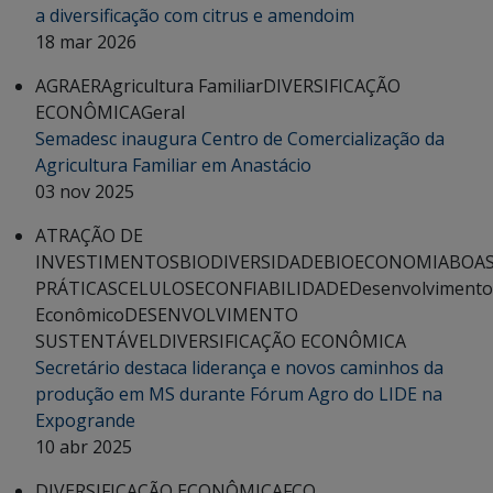
a diversificação com citrus e amendoim
18 mar 2026
AGRAER
Agricultura Familiar
DIVERSIFICAÇÃO
ECONÔMICA
Geral
Semadesc inaugura Centro de Comercialização da
Agricultura Familiar em Anastácio
03 nov 2025
ATRAÇÃO DE
INVESTIMENTOS
BIODIVERSIDADE
BIOECONOMIA
BOA
PRÁTICAS
CELULOSE
CONFIABILIDADE
Desenvolvimento
Econômico
DESENVOLVIMENTO
SUSTENTÁVEL
DIVERSIFICAÇÃO ECONÔMICA
Secretário destaca liderança e novos caminhos da
produção em MS durante Fórum Agro do LIDE na
Expogrande
10 abr 2025
DIVERSIFICAÇÃO ECONÔMICA
FCO