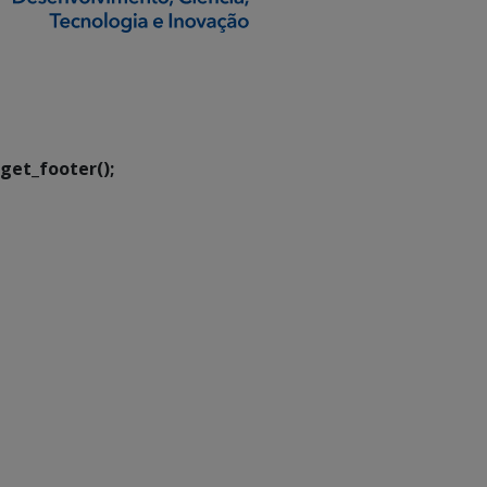
SETDIG | Secretaria-
Executiva de
Transformação Digital
get_footer();