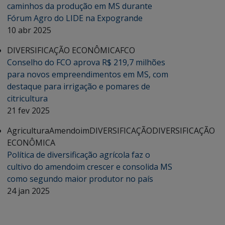
caminhos da produção em MS durante
Fórum Agro do LIDE na Expogrande
10 abr 2025
DIVERSIFICAÇÃO ECONÔMICA
FCO
Conselho do FCO aprova R$ 219,7 milhões
para novos empreendimentos em MS, com
destaque para irrigação e pomares de
citricultura
21 fev 2025
Agricultura
Amendoim
DIVERSIFICAÇÃO
DIVERSIFICAÇÃO
ECONÔMICA
Política de diversificação agrícola faz o
cultivo do amendoim crescer e consolida MS
como segundo maior produtor no país
24 jan 2025