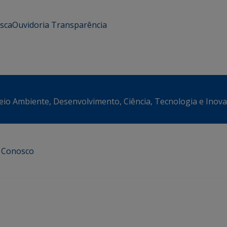
usca
Ouvidoria
Transparência
eio Ambiente, Desenvolvimento, Ciência, Tecnologia e Inov
e Conosco