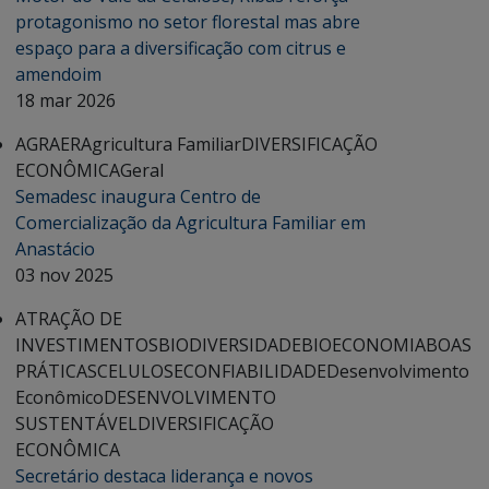
protagonismo no setor florestal mas abre
espaço para a diversificação com citrus e
amendoim
18 mar 2026
AGRAER
Agricultura Familiar
DIVERSIFICAÇÃO
ECONÔMICA
Geral
Semadesc inaugura Centro de
Comercialização da Agricultura Familiar em
Anastácio
03 nov 2025
ATRAÇÃO DE
INVESTIMENTOS
BIODIVERSIDADE
BIOECONOMIA
BOAS
PRÁTICAS
CELULOSE
CONFIABILIDADE
Desenvolvimento
Econômico
DESENVOLVIMENTO
SUSTENTÁVEL
DIVERSIFICAÇÃO
ECONÔMICA
Secretário destaca liderança e novos