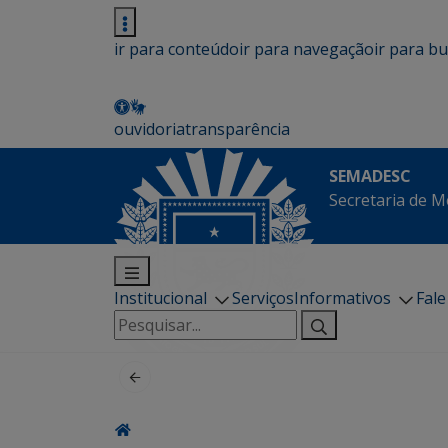
ir para conteúdo
ir para navegação
ir para b
ouvidoria
transparência
SEMADESC
Secretaria de M
Institucional
Serviços
Informativos
Fal
Pesquisar
por: