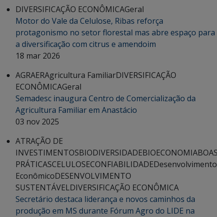
DIVERSIFICAÇÃO ECONÔMICA
Geral
Motor do Vale da Celulose, Ribas reforça
protagonismo no setor florestal mas abre espaço para
a diversificação com citrus e amendoim
18 mar 2026
AGRAER
Agricultura Familiar
DIVERSIFICAÇÃO
ECONÔMICA
Geral
Semadesc inaugura Centro de Comercialização da
Agricultura Familiar em Anastácio
03 nov 2025
ATRAÇÃO DE
INVESTIMENTOS
BIODIVERSIDADE
BIOECONOMIA
BOA
PRÁTICAS
CELULOSE
CONFIABILIDADE
Desenvolvimento
Econômico
DESENVOLVIMENTO
SUSTENTÁVEL
DIVERSIFICAÇÃO ECONÔMICA
Secretário destaca liderança e novos caminhos da
produção em MS durante Fórum Agro do LIDE na