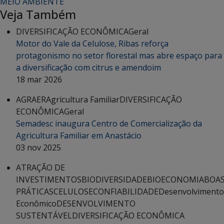
MEIO AMBIENTE
Veja Também
DIVERSIFICAÇÃO ECONÔMICA
Geral
Motor do Vale da Celulose, Ribas reforça
protagonismo no setor florestal mas abre espaço para
a diversificação com citrus e amendoim
18 mar 2026
AGRAER
Agricultura Familiar
DIVERSIFICAÇÃO
ECONÔMICA
Geral
Semadesc inaugura Centro de Comercialização da
Agricultura Familiar em Anastácio
03 nov 2025
ATRAÇÃO DE
INVESTIMENTOS
BIODIVERSIDADE
BIOECONOMIA
BOA
PRÁTICAS
CELULOSE
CONFIABILIDADE
Desenvolvimento
Econômico
DESENVOLVIMENTO
SUSTENTÁVEL
DIVERSIFICAÇÃO ECONÔMICA