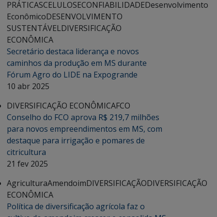
PRÁTICAS
CELULOSE
CONFIABILIDADE
Desenvolvimento
Econômico
DESENVOLVIMENTO
SUSTENTÁVEL
DIVERSIFICAÇÃO
ECONÔMICA
Secretário destaca liderança e novos
caminhos da produção em MS durante
Fórum Agro do LIDE na Expogrande
10 abr 2025
DIVERSIFICAÇÃO ECONÔMICA
FCO
Conselho do FCO aprova R$ 219,7 milhões
para novos empreendimentos em MS, com
destaque para irrigação e pomares de
citricultura
21 fev 2025
Agricultura
Amendoim
DIVERSIFICAÇÃO
DIVERSIFICAÇÃO
ECONÔMICA
Política de diversificação agrícola faz o