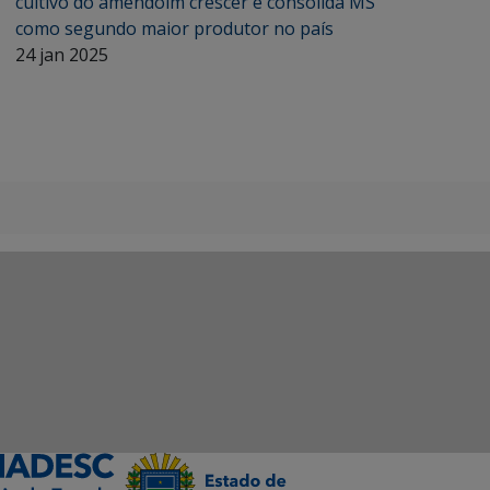
cultivo do amendoim crescer e consolida MS
como segundo maior produtor no país
24 jan 2025