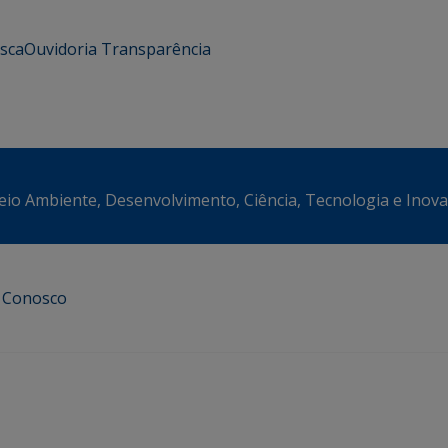
usca
Ouvidoria
Transparência
eio Ambiente, Desenvolvimento, Ciência, Tecnologia e Inov
e Conosco