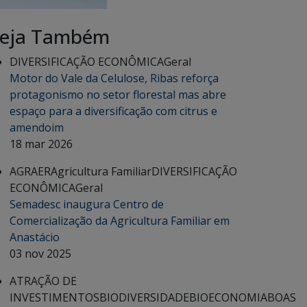
eja Também
DIVERSIFICAÇÃO ECONÔMICA
Geral
Motor do Vale da Celulose, Ribas reforça
protagonismo no setor florestal mas abre
espaço para a diversificação com citrus e
amendoim
18 mar 2026
AGRAER
Agricultura Familiar
DIVERSIFICAÇÃO
ECONÔMICA
Geral
Semadesc inaugura Centro de
Comercialização da Agricultura Familiar em
Anastácio
03 nov 2025
ATRAÇÃO DE
INVESTIMENTOS
BIODIVERSIDADE
BIOECONOMIA
BOAS