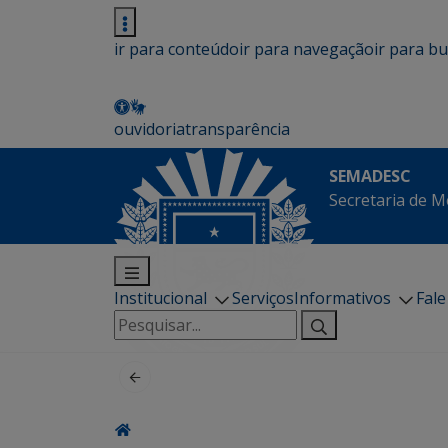
ir para conteúdo
ir para navegação
ir para b
ouvidoria
transparência
SEMADESC
Secretaria de M
Institucional
Serviços
Informativos
Fal
Pesquisar
por: