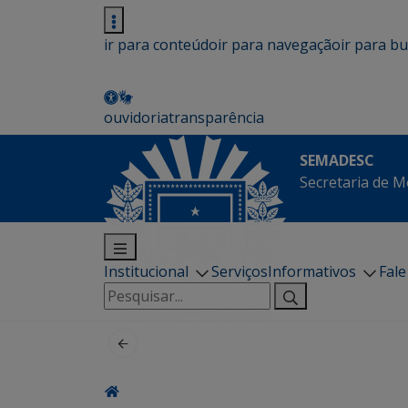
ir para conteúdo
ir para navegação
ir para b
ouvidoria
transparência
SEMADESC
Secretaria de M
Institucional
Serviços
Informativos
Fal
Pesquisar
por: