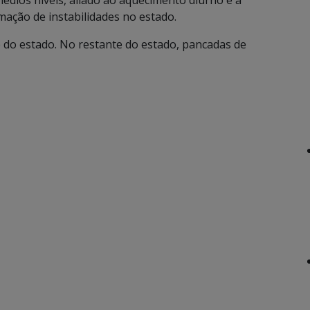
dios níveis, aliado ao aquecimento diurno e a
mação de instabilidades no estado.
e do estado. No restante do estado, pancadas de