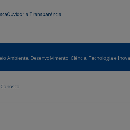
usca
Ouvidoria
Transparência
eio Ambiente, Desenvolvimento, Ciência, Tecnologia e Inov
e Conosco