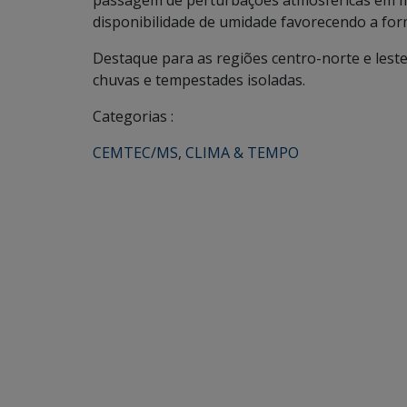
passagem de perturbações atmosféricas em mé
disponibilidade de umidade favorecendo a for
Destaque para as regiões centro-norte e lest
chuvas e tempestades isoladas.
Categorias :
CEMTEC/MS
,
CLIMA & TEMPO