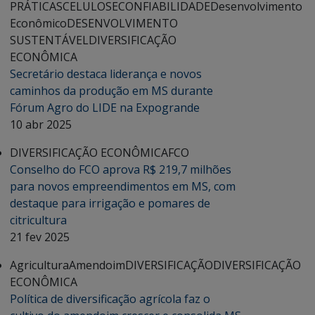
PRÁTICAS
CELULOSE
CONFIABILIDADE
Desenvolvimento
Econômico
DESENVOLVIMENTO
SUSTENTÁVEL
DIVERSIFICAÇÃO
ECONÔMICA
Secretário destaca liderança e novos
caminhos da produção em MS durante
Fórum Agro do LIDE na Expogrande
10 abr 2025
DIVERSIFICAÇÃO ECONÔMICA
FCO
Conselho do FCO aprova R$ 219,7 milhões
para novos empreendimentos em MS, com
destaque para irrigação e pomares de
citricultura
21 fev 2025
Agricultura
Amendoim
DIVERSIFICAÇÃO
DIVERSIFICAÇÃO
ECONÔMICA
Política de diversificação agrícola faz o