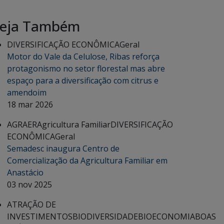
eja Também
DIVERSIFICAÇÃO ECONÔMICA
Geral
Motor do Vale da Celulose, Ribas reforça
protagonismo no setor florestal mas abre
espaço para a diversificação com citrus e
amendoim
18 mar 2026
AGRAER
Agricultura Familiar
DIVERSIFICAÇÃO
ECONÔMICA
Geral
Semadesc inaugura Centro de
Comercialização da Agricultura Familiar em
Anastácio
03 nov 2025
ATRAÇÃO DE
INVESTIMENTOS
BIODIVERSIDADE
BIOECONOMIA
BOAS