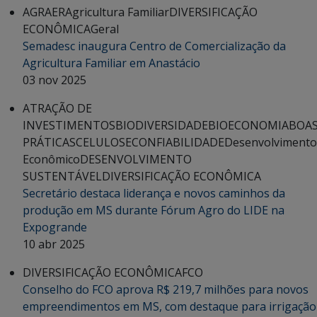
AGRAER
Agricultura Familiar
DIVERSIFICAÇÃO
ECONÔMICA
Geral
Semadesc inaugura Centro de Comercialização da
Agricultura Familiar em Anastácio
03 nov 2025
ATRAÇÃO DE
INVESTIMENTOS
BIODIVERSIDADE
BIOECONOMIA
BOA
PRÁTICAS
CELULOSE
CONFIABILIDADE
Desenvolvimento
Econômico
DESENVOLVIMENTO
SUSTENTÁVEL
DIVERSIFICAÇÃO ECONÔMICA
Secretário destaca liderança e novos caminhos da
produção em MS durante Fórum Agro do LIDE na
Expogrande
10 abr 2025
DIVERSIFICAÇÃO ECONÔMICA
FCO
Conselho do FCO aprova R$ 219,7 milhões para novos
empreendimentos em MS, com destaque para irrigação