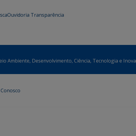
usca
Ouvidoria
Transparência
eio Ambiente, Desenvolvimento, Ciência, Tecnologia e Inov
e Conosco