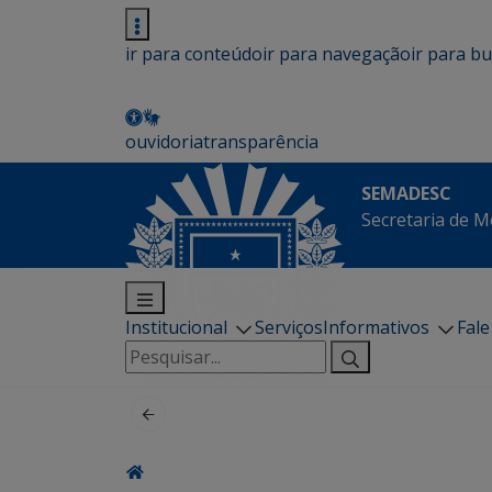
ir para conteúdo
ir para navegação
ir para b
ouvidoria
transparência
SEMADESC
Secretaria de M
Institucional
Serviços
Informativos
Fal
Pesquisar
por: