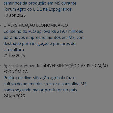
caminhos da produção em MS durante
Fórum Agro do LIDE na Expogrande
10 abr 2025
DIVERSIFICAÇÃO ECONÔMICA
FCO
Conselho do FCO aprova R$ 219,7 milhões
para novos empreendimentos em MS, com
destaque para irrigação e pomares de
citricultura
21 fev 2025
Agricultura
Amendoim
DIVERSIFICAÇÃO
DIVERSIFICAÇÃO
ECONÔMICA
Política de diversificação agrícola faz o
cultivo do amendoim crescer e consolida MS
como segundo maior produtor no país
24 jan 2025