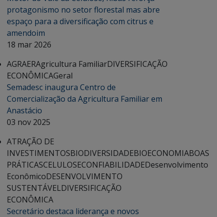
protagonismo no setor florestal mas abre
espaço para a diversificação com citrus e
amendoim
18 mar 2026
AGRAER
Agricultura Familiar
DIVERSIFICAÇÃO
ECONÔMICA
Geral
Semadesc inaugura Centro de
Comercialização da Agricultura Familiar em
Anastácio
03 nov 2025
ATRAÇÃO DE
INVESTIMENTOS
BIODIVERSIDADE
BIOECONOMIA
BOAS
PRÁTICAS
CELULOSE
CONFIABILIDADE
Desenvolvimento
Econômico
DESENVOLVIMENTO
SUSTENTÁVEL
DIVERSIFICAÇÃO
ECONÔMICA
Secretário destaca liderança e novos