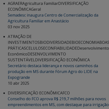
AGRAER
Agricultura Familiar
DIVERSIFICAÇÃO
ECONÔMICA
Geral
Semadesc inaugura Centro de Comercialização da
Agricultura Familiar em Anastácio
03 nov 2025
ATRAÇÃO DE
INVESTIMENTOS
BIODIVERSIDADE
BIOECONOMIA
BOA
PRÁTICAS
CELULOSE
CONFIABILIDADE
Desenvolvimento
Econômico
DESENVOLVIMENTO
SUSTENTÁVEL
DIVERSIFICAÇÃO ECONÔMICA
Secretário destaca liderança e novos caminhos da
produção em MS durante Fórum Agro do LIDE na
Expogrande
10 abr 2025
DIVERSIFICAÇÃO ECONÔMICA
FCO
Conselho do FCO aprova R$ 219,7 milhões para novos
empreendimentos em MS, com destaque para irrigação