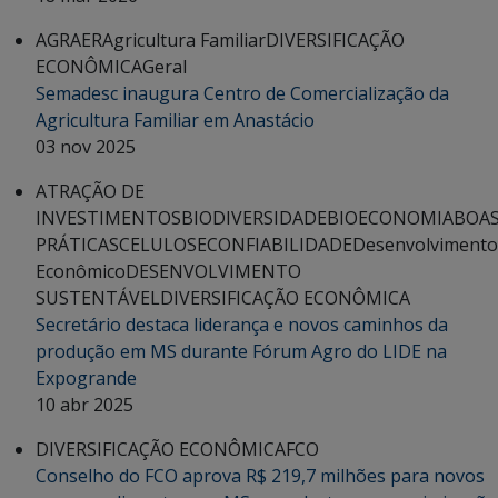
AGRAER
Agricultura Familiar
DIVERSIFICAÇÃO
ECONÔMICA
Geral
Semadesc inaugura Centro de Comercialização da
Agricultura Familiar em Anastácio
03 nov 2025
ATRAÇÃO DE
INVESTIMENTOS
BIODIVERSIDADE
BIOECONOMIA
BOA
PRÁTICAS
CELULOSE
CONFIABILIDADE
Desenvolvimento
Econômico
DESENVOLVIMENTO
SUSTENTÁVEL
DIVERSIFICAÇÃO ECONÔMICA
Secretário destaca liderança e novos caminhos da
produção em MS durante Fórum Agro do LIDE na
Expogrande
10 abr 2025
DIVERSIFICAÇÃO ECONÔMICA
FCO
Conselho do FCO aprova R$ 219,7 milhões para novos