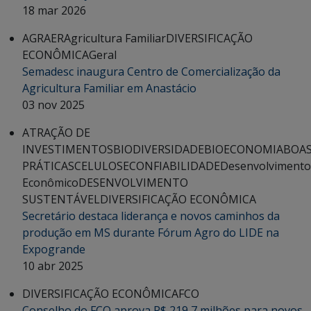
18 mar 2026
AGRAER
Agricultura Familiar
DIVERSIFICAÇÃO
ECONÔMICA
Geral
Semadesc inaugura Centro de Comercialização da
Agricultura Familiar em Anastácio
03 nov 2025
ATRAÇÃO DE
INVESTIMENTOS
BIODIVERSIDADE
BIOECONOMIA
BOA
PRÁTICAS
CELULOSE
CONFIABILIDADE
Desenvolvimento
Econômico
DESENVOLVIMENTO
SUSTENTÁVEL
DIVERSIFICAÇÃO ECONÔMICA
Secretário destaca liderança e novos caminhos da
produção em MS durante Fórum Agro do LIDE na
Expogrande
10 abr 2025
DIVERSIFICAÇÃO ECONÔMICA
FCO
Conselho do FCO aprova R$ 219,7 milhões para novos