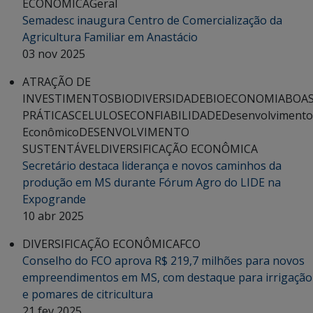
ECONÔMICA
Geral
Semadesc inaugura Centro de Comercialização da
Agricultura Familiar em Anastácio
03 nov 2025
ATRAÇÃO DE
INVESTIMENTOS
BIODIVERSIDADE
BIOECONOMIA
BOA
PRÁTICAS
CELULOSE
CONFIABILIDADE
Desenvolvimento
Econômico
DESENVOLVIMENTO
SUSTENTÁVEL
DIVERSIFICAÇÃO ECONÔMICA
Secretário destaca liderança e novos caminhos da
produção em MS durante Fórum Agro do LIDE na
Expogrande
10 abr 2025
DIVERSIFICAÇÃO ECONÔMICA
FCO
Conselho do FCO aprova R$ 219,7 milhões para novos
empreendimentos em MS, com destaque para irrigação
e pomares de citricultura
21 fev 2025