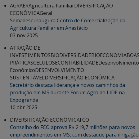
AGRAER
Agricultura Familiar
DIVERSIFICAÇÃO
ECONÔMICA
Geral
Semadesc inaugura Centro de Comercialização da
Agricultura Familiar em Anastácio
03 nov 2025
ATRAÇÃO DE
INVESTIMENTOS
BIODIVERSIDADE
BIOECONOMIA
BOA
PRÁTICAS
CELULOSE
CONFIABILIDADE
Desenvolvimento
Econômico
DESENVOLVIMENTO
SUSTENTÁVEL
DIVERSIFICAÇÃO ECONÔMICA
Secretário destaca liderança e novos caminhos da
produção em MS durante Fórum Agro do LIDE na
Expogrande
10 abr 2025
DIVERSIFICAÇÃO ECONÔMICA
FCO
Conselho do FCO aprova R$ 219,7 milhões para novos
empreendimentos em MS, com destaque para irrigação