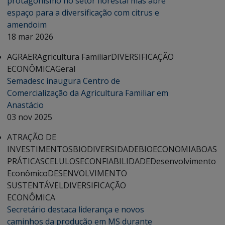
protagonismo no setor florestal mas abre
espaço para a diversificação com citrus e
amendoim
18 mar 2026
AGRAER
Agricultura Familiar
DIVERSIFICAÇÃO
ECONÔMICA
Geral
Semadesc inaugura Centro de
Comercialização da Agricultura Familiar em
Anastácio
03 nov 2025
ATRAÇÃO DE
INVESTIMENTOS
BIODIVERSIDADE
BIOECONOMIA
BOAS
PRÁTICAS
CELULOSE
CONFIABILIDADE
Desenvolvimento
Econômico
DESENVOLVIMENTO
SUSTENTÁVEL
DIVERSIFICAÇÃO
ECONÔMICA
Secretário destaca liderança e novos
caminhos da produção em MS durante