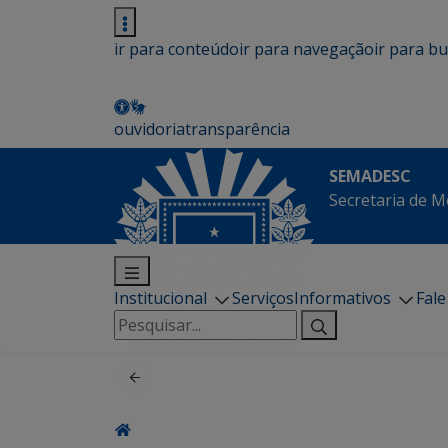
ir para conteúdo
ir para navegação
ir para b
ouvidoria
transparência
SEMADESC
Secretaria de M
Institucional
Serviços
Informativos
Fal
Pesquisar
por: