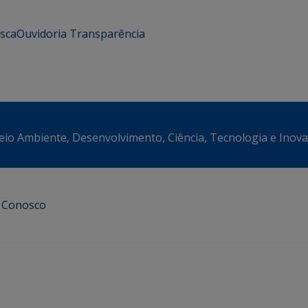
usca
Ouvidoria
Transparência
eio Ambiente, Desenvolvimento, Ciência, Tecnologia e Inov
e Conosco