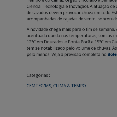
Tempo e do Clima), órgão vinculado à Semade
Ciência, Tecnologia e Inovação). A atuação de
de cavados devem provocar chuva em todo Est
acompanhadas de rajadas de vento, sobretudo a
A novidade chega mais para o fim de semana. A
acentuada queda nas temperaturas, com as mí
12°C em Dourados e Ponta Porã e 15°C em Cam
tem se notabilizado pelo volume de chuvas. 
pelo menos. Veja a previsão completa no
Bol
Categorias :
CEMTEC/MS
,
CLIMA & TEMPO