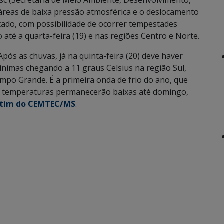
sc (Secretaria de Meio Ambiente, Desenvolvimento,
 áreas de baixa pressão atmosférica e o deslocamento
ado, com possibilidade de ocorrer tempestades
té a quarta-feira (19) e nas regiões Centro e Norte.
pós as chuvas, já na quinta-feira (20) deve haver
nimas chegando a 11 graus Celsius na região Sul,
po Grande. É a primeira onda de frio do ano, que
As temperaturas permanecerão baixas até domingo,
etim do CEMTEC/MS
.