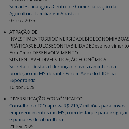
Semadesc inaugura Centro de Comercialização da
Agricultura Familiar em Anastácio
03 nov 2025
ATRAÇÃO DE
INVESTIMENTOS
BIODIVERSIDADE
BIOECONOMIA
BOA
PRÁTICAS
CELULOSE
CONFIABILIDADE
Desenvolvimento
Econômico
DESENVOLVIMENTO
SUSTENTÁVEL
DIVERSIFICAÇÃO ECONÔMICA
Secretário destaca liderança e novos caminhos da
produção em MS durante Fórum Agro do LIDE na
Expogrande
10 abr 2025
DIVERSIFICAÇÃO ECONÔMICA
FCO
Conselho do FCO aprova R$ 219,7 milhões para novos
empreendimentos em MS, com destaque para irrigação
e pomares de citricultura
21 fev 2025