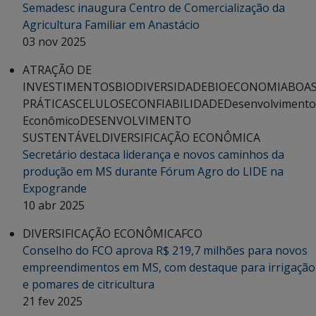
Semadesc inaugura Centro de Comercialização da
Agricultura Familiar em Anastácio
03 nov 2025
ATRAÇÃO DE
INVESTIMENTOS
BIODIVERSIDADE
BIOECONOMIA
BOA
PRÁTICAS
CELULOSE
CONFIABILIDADE
Desenvolvimento
Econômico
DESENVOLVIMENTO
SUSTENTÁVEL
DIVERSIFICAÇÃO ECONÔMICA
Secretário destaca liderança e novos caminhos da
produção em MS durante Fórum Agro do LIDE na
Expogrande
10 abr 2025
DIVERSIFICAÇÃO ECONÔMICA
FCO
Conselho do FCO aprova R$ 219,7 milhões para novos
empreendimentos em MS, com destaque para irrigação
e pomares de citricultura
21 fev 2025