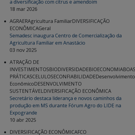
a diversificação com citrus e amendoim
18 mar 2026
AGRAER
Agricultura Familiar
DIVERSIFICAÇÃO
ECONÔMICA
Geral
Semadesc inaugura Centro de Comercialização da
Agricultura Familiar em Anastácio
03 nov 2025
ATRAÇÃO DE
INVESTIMENTOS
BIODIVERSIDADE
BIOECONOMIA
BOA
PRÁTICAS
CELULOSE
CONFIABILIDADE
Desenvolvimento
Econômico
DESENVOLVIMENTO
SUSTENTÁVEL
DIVERSIFICAÇÃO ECONÔMICA
Secretário destaca liderança e novos caminhos da
produção em MS durante Fórum Agro do LIDE na
Expogrande
10 abr 2025
DIVERSIFICAÇÃO ECONÔMICA
FCO