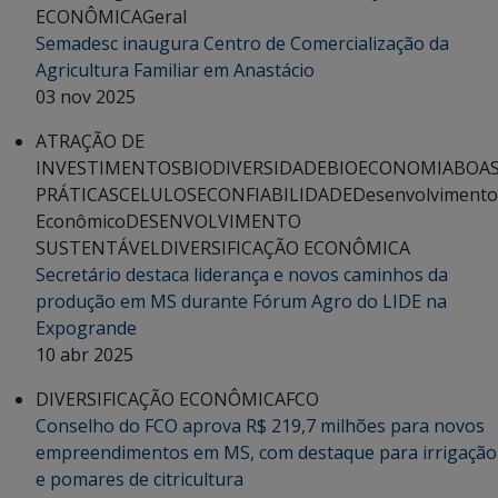
ECONÔMICA
Geral
Semadesc inaugura Centro de Comercialização da
Agricultura Familiar em Anastácio
03 nov 2025
ATRAÇÃO DE
INVESTIMENTOS
BIODIVERSIDADE
BIOECONOMIA
BOA
PRÁTICAS
CELULOSE
CONFIABILIDADE
Desenvolvimento
Econômico
DESENVOLVIMENTO
SUSTENTÁVEL
DIVERSIFICAÇÃO ECONÔMICA
Secretário destaca liderança e novos caminhos da
produção em MS durante Fórum Agro do LIDE na
Expogrande
10 abr 2025
DIVERSIFICAÇÃO ECONÔMICA
FCO
Conselho do FCO aprova R$ 219,7 milhões para novos
empreendimentos em MS, com destaque para irrigação
e pomares de citricultura