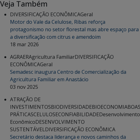
Veja Também
DIVERSIFICAÇÃO ECONÔMICA
Geral
Motor do Vale da Celulose, Ribas reforça
protagonismo no setor florestal mas abre espaço para
a diversificação com citrus e amendoim
18 mar 2026
AGRAER
Agricultura Familiar
DIVERSIFICAÇÃO
ECONÔMICA
Geral
Semadesc inaugura Centro de Comercialização da
Agricultura Familiar em Anastácio
03 nov 2025
ATRAÇÃO DE
INVESTIMENTOS
BIODIVERSIDADE
BIOECONOMIA
BOA
PRÁTICAS
CELULOSE
CONFIABILIDADE
Desenvolvimento
Econômico
DESENVOLVIMENTO
SUSTENTÁVEL
DIVERSIFICAÇÃO ECONÔMICA
Secretário destaca liderança e novos caminhos da