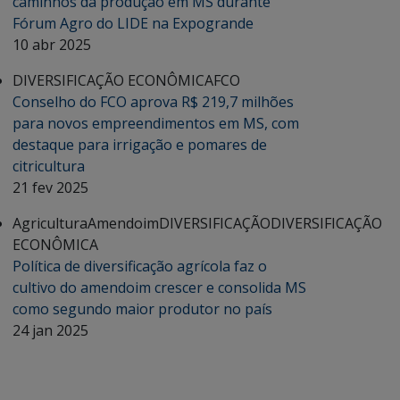
caminhos da produção em MS durante
Fórum Agro do LIDE na Expogrande
10 abr 2025
DIVERSIFICAÇÃO ECONÔMICA
FCO
Conselho do FCO aprova R$ 219,7 milhões
para novos empreendimentos em MS, com
destaque para irrigação e pomares de
citricultura
21 fev 2025
Agricultura
Amendoim
DIVERSIFICAÇÃO
DIVERSIFICAÇÃO
ECONÔMICA
Política de diversificação agrícola faz o
cultivo do amendoim crescer e consolida MS
como segundo maior produtor no país
24 jan 2025