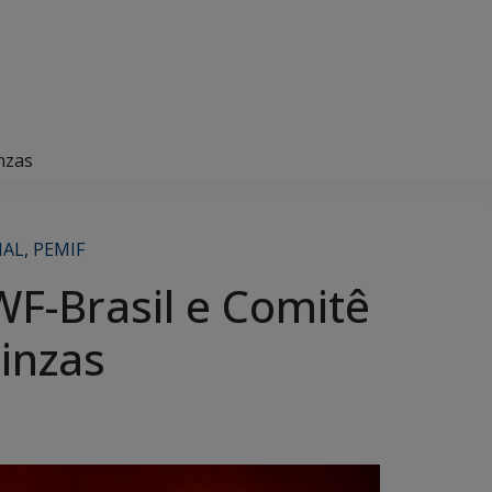
nzas
NAL
,
PEMIF
F-Brasil e Comitê
inzas