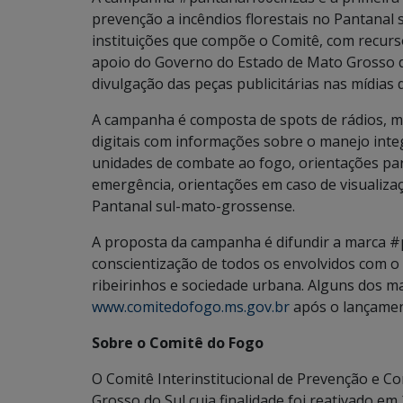
prevenção a incêndios florestais no Pantanal 
instituições que compõe o Comitê, com recur
apoio do Governo do Estado de Mato Grosso d
divulgação das peças publicitárias nas mídias
A campanha é composta de spots de rádios, mat
digitais com informações sobre o manejo inte
unidades de combate ao fogo, orientações pa
emergência, orientações em caso de visualiz
Pantanal sul-mato-grossense.
A proposta da campanha é difundir a marca #p
conscientização de todos os envolvidos com o 
ribeirinhos e sociedade urbana. Alguns dos ma
www.comitedofogo.ms.gov.br
após o lançamen
Sobre o Comitê do Fogo
O Comitê Interinstitucional de Prevenção e C
Grosso do Sul cuja finalidade foi reativado e