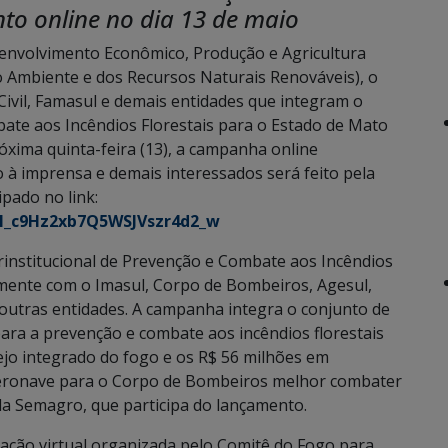
nto online no dia 13 de maio
envolvimento Econômico, Produção e Agricultura
eio Ambiente e dos Recursos Naturais Renováveis), o
ivil, Famasul e demais entidades que integram o
bate aos Incêndios Florestais para o Estado de Mato
óxima quinta-feira (13), a campanha online
à imprensa e demais interessados será feito pela
pado no link:
WN_c9Hz2xb7Q5WSJVszr4d2_w
institucional de Prevenção e Combate aos Incêndios
tamente com o Imasul, Corpo de Bombeiros, Agesul,
 outras entidades. A campanha integra o conjunto de
ara a prevenção e combate aos incêndios florestais
ejo integrado do fogo e os R$ 56 milhões em
aeronave para o Corpo de Bombeiros melhor combater
da Semagro, que participa do lançamento.
ação virtual organizada pelo Comitê do Fogo para