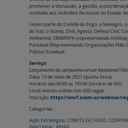
promover a discussão, a gestão, a coordenaçã
combate aos incêndios florestais no Estado d
Fazem parte do Comitê do Fogo: a Semagro, o
do Sul), o Ibama, Dnit, Agesul, Defesa Civil, C
Ambiental, EMBRAPA (representando instituiç
Pantanal (Representando Organizações Não Go
Público Estadual.
Serviço:
Lançamento da campanha virtual #pantanal100c
Data: 13 de maio de 2021 (quinta-feira)
Horário: das 8h30 as 10h30 (horário de MS)
Local: evento online com 500 vagas
Inscrição:
https://wwf.zoom.us/webinar/r
Categorias :
Ação Estratégica
,
COMITE DO FOGO
,
COOPER
PANTANAL
,
PEMIF