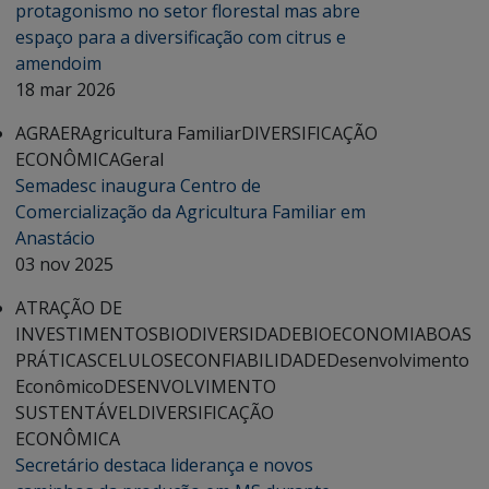
protagonismo no setor florestal mas abre
espaço para a diversificação com citrus e
amendoim
18 mar 2026
AGRAER
Agricultura Familiar
DIVERSIFICAÇÃO
ECONÔMICA
Geral
Semadesc inaugura Centro de
Comercialização da Agricultura Familiar em
Anastácio
03 nov 2025
ATRAÇÃO DE
INVESTIMENTOS
BIODIVERSIDADE
BIOECONOMIA
BOAS
PRÁTICAS
CELULOSE
CONFIABILIDADE
Desenvolvimento
Econômico
DESENVOLVIMENTO
SUSTENTÁVEL
DIVERSIFICAÇÃO
ECONÔMICA
Secretário destaca liderança e novos