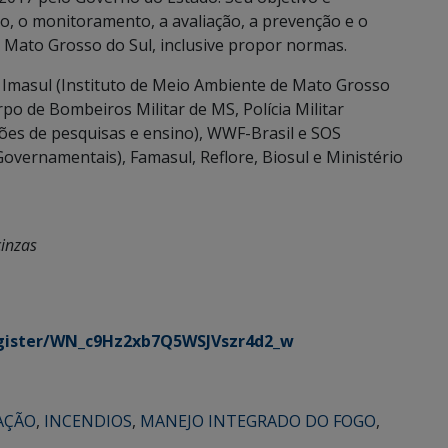
o, o monitoramento, a avaliação, a prevenção e o
e Mato Grosso do Sul, inclusive propor normas.
 Imasul (Instituto de Meio Ambiente de Mato Grosso
orpo de Bombeiros Militar de MS, Polícia Militar
ões de pesquisas e ensino), WWF-Brasil e SOS
vernamentais), Famasul, Reflore, Biosul e Ministério
inzas
egister/WN_c9Hz2xb7Q5WSJVszr4d2_w
AÇÃO
,
INCENDIOS
,
MANEJO INTEGRADO DO FOGO
,