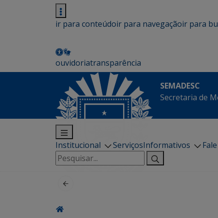
ir para conteúdo
ir para navegação
ir para b
ouvidoria
transparência
SEMADESC
Secretaria de M
Institucional
Serviços
Informativos
Fal
Pesquisar
por: