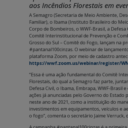
aos Incêndios Florestais em eve
A Semagro (Secretaria de Meio Ambiente, Des
Familiar), o Ibama (Instituto Brasileiro do M
Corpo de Bombeiros, o WWF-Brasil, a Defesa C
Comitê Interinstitucional de Prevenção e Com
Grosso do Sul – Comitê do Fogo, lançam na pr
#pantanal100cinzas. O webinar de lançamento 
plataforma Zoom, por meio de cadastro anteci
https://wwf.zoom.us/webinar/register/
“Essa é uma ação fundamental do Comitê Inter
Florestais, do qual a Semagro faz parte, jun
Defesa Civil, o Ibama, Embrapa, WWF-Brasil e
ações já anunciadas pelo Governo do Estado p
neste ano de 2021, como a instituição do man
investimentos em equipamentos, veículos e 
o fogo”, comenta o secretário Jaime Verruck, 
A campanha #pantanal100cinzas é a primeira 