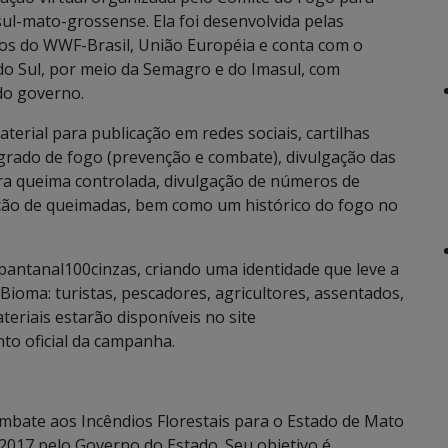
sul-mato-grossense. Ela foi desenvolvida pelas
sos do WWF-Brasil, União Européia e conta com o
o Sul, por meio da Semagro e do Imasul, com
 do governo.
erial para publicação em redes sociais, cartilhas
grado de fogo (prevenção e combate), divulgação das
ra queima controlada, divulgação de números de
ação de queimadas, bem como um histórico do fogo no
antanal100cinzas, criando uma identidade que leve a
Bioma: turistas, pescadores, agricultores, assentados,
teriais estarão disponíveis no site
to oficial da campanha.
ombate aos Incêndios Florestais para o Estado de Mato
m 2017 pelo Governo do Estado. Seu objetivo é