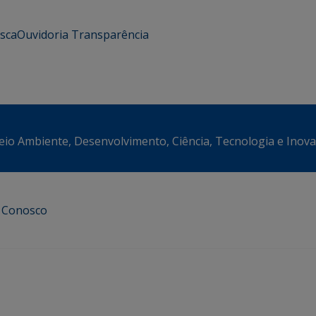
usca
Ouvidoria
Transparência
eio Ambiente, Desenvolvimento, Ciência, Tecnologia e Inov
e Conosco