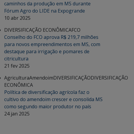
caminhos da produção em MS durante
Fórum Agro do LIDE na Expogrande
10 abr 2025
DIVERSIFICAÇÃO ECONÔMICA
FCO
Conselho do FCO aprova R$ 219,7 milhões
para novos empreendimentos em MS, com
destaque para irrigação e pomares de
citricultura
21 fev 2025
Agricultura
Amendoim
DIVERSIFICAÇÃO
DIVERSIFICAÇÃO
ECONÔMICA
Política de diversificação agrícola faz o
cultivo do amendoim crescer e consolida MS
como segundo maior produtor no país
24 jan 2025