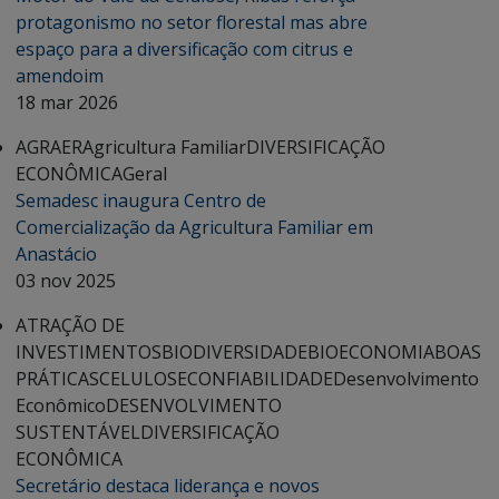
protagonismo no setor florestal mas abre
espaço para a diversificação com citrus e
amendoim
18 mar 2026
AGRAER
Agricultura Familiar
DIVERSIFICAÇÃO
ECONÔMICA
Geral
Semadesc inaugura Centro de
Comercialização da Agricultura Familiar em
Anastácio
03 nov 2025
ATRAÇÃO DE
INVESTIMENTOS
BIODIVERSIDADE
BIOECONOMIA
BOAS
PRÁTICAS
CELULOSE
CONFIABILIDADE
Desenvolvimento
Econômico
DESENVOLVIMENTO
SUSTENTÁVEL
DIVERSIFICAÇÃO
ECONÔMICA
Secretário destaca liderança e novos