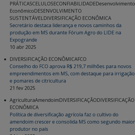
PRÁTICAS
CELULOSE
CONFIABILIDADE
Desenvolvimento
Econômico
DESENVOLVIMENTO
SUSTENTÁVEL
DIVERSIFICAÇÃO ECONÔMICA
Secretário destaca liderança e novos caminhos da
produção em MS durante Fórum Agro do LIDE na
Expogrande
10 abr 2025
DIVERSIFICAÇÃO ECONÔMICA
FCO
Conselho do FCO aprova R$ 219,7 milhões para novos
empreendimentos em MS, com destaque para irrigação
e pomares de citricultura
21 fev 2025
Agricultura
Amendoim
DIVERSIFICAÇÃO
DIVERSIFICAÇÃO
ECONÔMICA
Política de diversificação agrícola faz o cultivo do
amendoim crescer e consolida MS como segundo maior
produtor no país