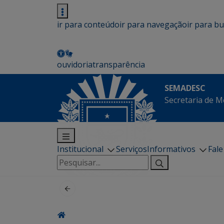
ir para conteúdo
ir para navegação
ir para b
ouvidoria
transparência
SEMADESC
Secretaria de M
Institucional
Serviços
Informativos
Fal
Pesquisar
por: