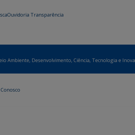
usca
Ouvidoria
Transparência
eio Ambiente, Desenvolvimento, Ciência, Tecnologia e Inov
e Conosco