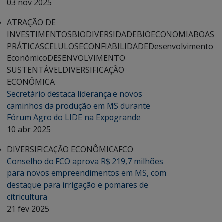
03 nov 2025
ATRAÇÃO DE
INVESTIMENTOS
BIODIVERSIDADE
BIOECONOMIA
BOAS
PRÁTICAS
CELULOSE
CONFIABILIDADE
Desenvolvimento
Econômico
DESENVOLVIMENTO
SUSTENTÁVEL
DIVERSIFICAÇÃO
ECONÔMICA
Secretário destaca liderança e novos
caminhos da produção em MS durante
Fórum Agro do LIDE na Expogrande
10 abr 2025
DIVERSIFICAÇÃO ECONÔMICA
FCO
Conselho do FCO aprova R$ 219,7 milhões
para novos empreendimentos em MS, com
destaque para irrigação e pomares de
citricultura
21 fev 2025