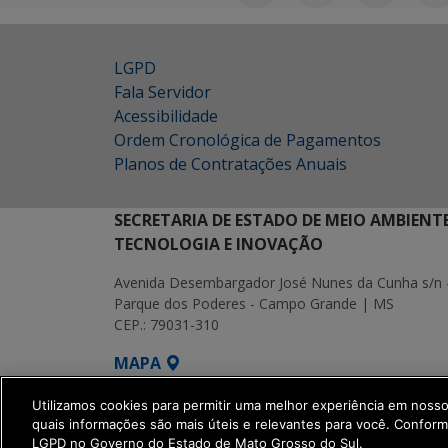
LGPD
Fala Servidor
Acessibilidade
Ordem Cronológica de Pagamentos
Planos de Contratações Anuais
SECRETARIA DE ESTADO DE MEIO AMBIENT
TECNOLOGIA E INOVAÇÃO
Avenida Desembargador José Nunes da Cunha s/n 
Parque dos Poderes - Campo Grande | MS
CEP.: 79031-310
MAPA
SETDIG | Secretaria-Executiva de Transf
Utilizamos cookies para permitir uma melhor experiência em noss
quais informações são mais úteis e relevantes para você. Confor
LGPD no Governo do Estado de Mato Grosso do Sul.