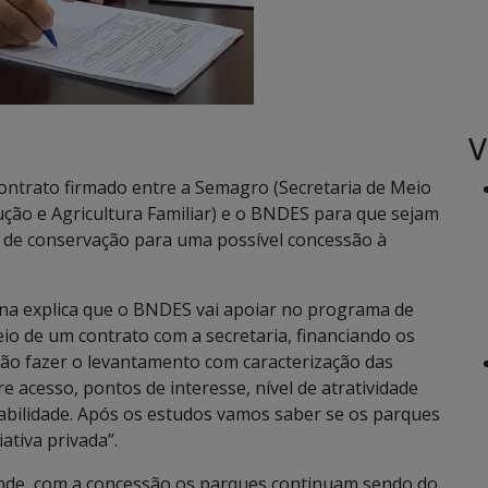
V
 contrato firmado entre a Semagro (Secretaria de Meio
ão e Agricultura Familiar) e o BNDES para que sejam
s de conservação para uma possível concessão à
nna explica que o BNDES vai apoiar no programa de
o de um contrato com a secretaria, financiando os
vão fazer o levantamento com caracterização das
 acesso, pontos de interesse, nível de atratividade
iabilidade. Após os estudos vamos saber se os parques
ativa privada”.
vende, com a concessão os parques continuam sendo do