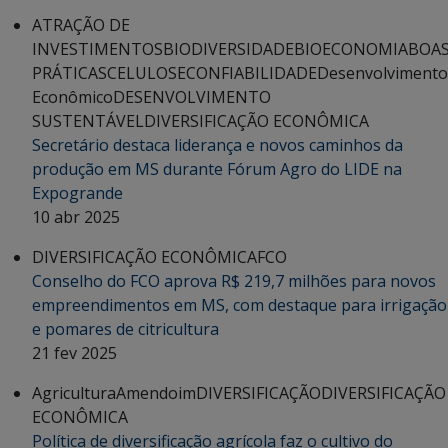
ATRAÇÃO DE
INVESTIMENTOS
BIODIVERSIDADE
BIOECONOMIA
BOA
PRÁTICAS
CELULOSE
CONFIABILIDADE
Desenvolvimento
Econômico
DESENVOLVIMENTO
SUSTENTÁVEL
DIVERSIFICAÇÃO ECONÔMICA
Secretário destaca liderança e novos caminhos da
produção em MS durante Fórum Agro do LIDE na
Expogrande
10 abr 2025
DIVERSIFICAÇÃO ECONÔMICA
FCO
Conselho do FCO aprova R$ 219,7 milhões para novos
empreendimentos em MS, com destaque para irrigação
e pomares de citricultura
21 fev 2025
Agricultura
Amendoim
DIVERSIFICAÇÃO
DIVERSIFICAÇÃO
ECONÔMICA
Política de diversificação agrícola faz o cultivo do