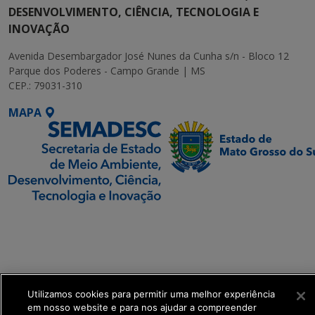
DESENVOLVIMENTO, CIÊNCIA, TECNOLOGIA E
INOVAÇÃO
Avenida Desembargador José Nunes da Cunha s/n - Bloco 12
Parque dos Poderes - Campo Grande | MS
CEP.: 79031-310
MAPA
SETDIG | Secretaria-
Executiva de
Transformação Digital
get_footer();
Utilizamos cookies para permitir uma melhor experiência
em nosso website e para nos ajudar a compreender